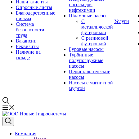
Наши клиенты
насосы для
Опросные листы
нефтехимии
Благодарственные
Шламовые насосы
письма
С
Услуги
Система
металлической
безопасности
футеровкой
труда
С резиновой
Вакансии
футеровкой
Реквизиты
Буровые насосы
Наличие на
Турбинные
складе
полупогружные
насосы
Перистальтические
насосы
Насосы с магнитной
муфтой
Компания