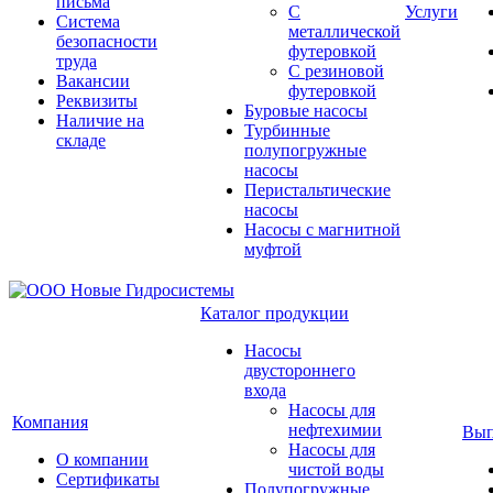
письма
С
Услуги
Система
металлической
безопасности
футеровкой
труда
С резиновой
Вакансии
футеровкой
Реквизиты
Буровые насосы
Наличие на
Турбинные
складе
полупогружные
насосы
Перистальтические
насосы
Насосы с магнитной
муфтой
Каталог продукции
Насосы
двустороннего
входа
Насосы для
Компания
нефтехимии
Вып
Насосы для
О компании
чистой воды
Сертификаты
Полупогружные