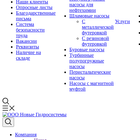
Наши клиенты
насосы для
Опросные листы
нефтехимии
Благодарственные
Шламовые насосы
письма
С
Услуги
Система
металлической
безопасности
футеровкой
труда
С резиновой
Вакансии
футеровкой
Реквизиты
Буровые насосы
Наличие на
Турбинные
складе
полупогружные
насосы
Перистальтические
насосы
Насосы с магнитной
муфтой
Компания