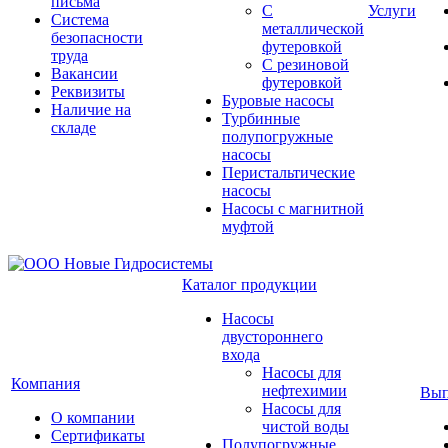
письма
С
Услуги
Система
металлической
безопасности
футеровкой
труда
С резиновой
Вакансии
футеровкой
Реквизиты
Буровые насосы
Наличие на
Турбинные
складе
полупогружные
насосы
Перистальтические
насосы
Насосы с магнитной
муфтой
Каталог продукции
Насосы
двустороннего
входа
Насосы для
Компания
нефтехимии
Вып
Насосы для
О компании
чистой воды
Сертификаты
Полупогружные