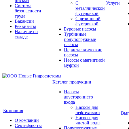
письма
С
Услуги
Система
металлической
безопасности
футеровкой
труда
С резиновой
Вакансии
футеровкой
Реквизиты
Буровые насосы
Наличие на
Турбинные
складе
полупогружные
насосы
Перистальтические
насосы
Насосы с магнитной
муфтой
Каталог продукции
Насосы
двустороннего
входа
Насосы для
Компания
нефтехимии
Вып
Насосы для
О компании
чистой воды
Сертификаты
Полупогружные