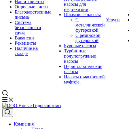
Наши клиенты
насосы для
Опросные листы
нефтехимии
Благодарственные
Шламовые насосы
письма
С
Услуги
Система
металлической
безопасности
футеровкой
труда
С резиновой
Вакансии
футеровкой
Реквизиты
Буровые насосы
Наличие на
Турбинные
складе
полупогружные
насосы
Перистальтические
насосы
Насосы с магнитной
муфтой
Компания