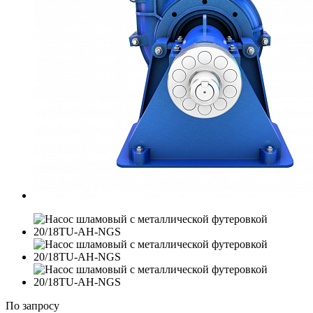
По зап
р
осу